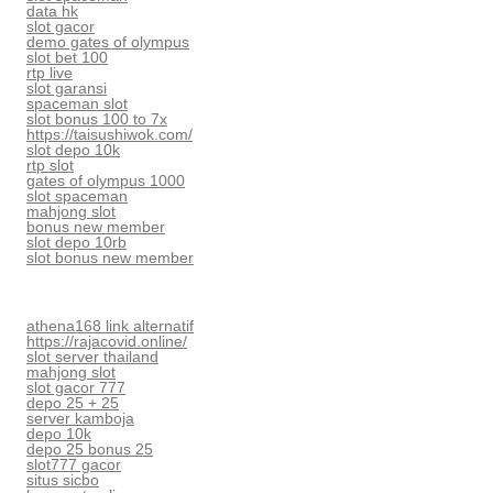
data hk
slot gacor
demo gates of olympus
slot bet 100
rtp live
slot garansi
spaceman slot
slot bonus 100 to 7x
https://taisushiwok.com/
slot depo 10k
rtp slot
gates of olympus 1000
slot spaceman
mahjong slot
bonus new member
slot depo 10rb
slot bonus new member
athena168 link alternatif
https://rajacovid.online/
slot server thailand
mahjong slot
slot gacor 777
depo 25 + 25
server kamboja
depo 10k
depo 25 bonus 25
slot777 gacor
situs sicbo