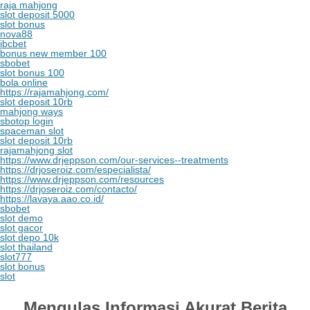
raja mahjong
slot deposit 5000
slot bonus
nova88
ibcbet
bonus new member 100
sbobet
slot bonus 100
bola online
https://rajamahjong.com/
slot deposit 10rb
mahjong ways
sbotop login
spaceman slot
slot deposit 10rb
rajamahjong slot
https://www.drjeppson.com/our-services--treatments
https://drjoseroiz.com/especialista/
https://www.drjeppson.com/resources
https://drjoseroiz.com/contacto/
https://lavaya.aao.co.id/
sbobet
slot demo
slot gacor
slot depo 10k
slot thailand
slot777
slot bonus
slot
Mengulas Informasi Akurat Berita