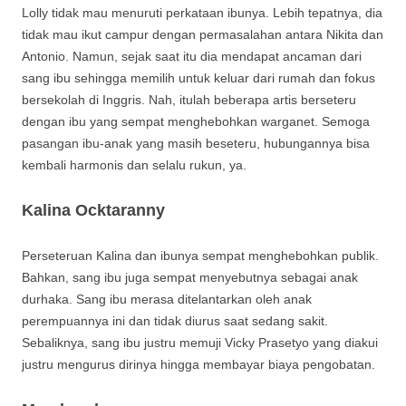
Lolly tidak mau menuruti perkataan ibunya. Lebih tepatnya, dia
tidak mau ikut campur dengan permasalahan antara Nikita dan
Antonio. Namun, sejak saat itu dia mendapat ancaman dari
sang ibu sehingga memilih untuk keluar dari rumah dan fokus
bersekolah di Inggris. Nah, itulah beberapa artis berseteru
dengan ibu yang sempat menghebohkan warganet. Semoga
pasangan ibu-anak yang masih beseteru, hubungannya bisa
kembali harmonis dan selalu rukun, ya.
Kalina Ocktaranny
Perseteruan Kalina dan ibunya sempat menghebohkan publik.
Bahkan, sang ibu juga sempat menyebutnya sebagai anak
durhaka. Sang ibu merasa ditelantarkan oleh anak
perempuannya ini dan tidak diurus saat sedang sakit.
Sebaliknya, sang ibu justru memuji Vicky Prasetyo yang diakui
justru mengurus dirinya hingga membayar biaya pengobatan.