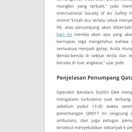
mungkin yang terbaik,” Jade mem
International Society of Air Safety
online;”Entah kru terlalu sibuk me
PA, atau penumpang akan diberitah
hari ini
mereka akan apa yang akan 
bernapas lega mengetahui bahwa A
semuanya menjadi gelap, Anda mung
Benda-benda di sekitar Anda dan l
berada di luar angkasa,” ujar Jade.
Penjelasan Penumpang Qatar
Operator Bandara Dublin DAA meng
mengalami turbulensi saat terbang 
sebelum pukul 13.00 waktu sete
penerbangan QR017 ini langsung di
ambulans, dan juga petugas pem
tersebut menyebabkan sebanyak 6 pe