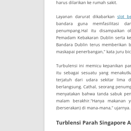
harus dilarikan ke rumah sakit.
Layanan darurat dikabarkan
slot b
bandara guna memfasilitasi d
penumpang.Hal itu disampaikan o
Pemadam Kebakaran Dublin serta ken
Bandara Dublin terus memberikan 
maskapai penerbangan,” kata juru bi
Turbulensi ini memicu kepanikan p
itu sebagai sesuatu yang menakut
terjatuh dari udara sekitar lim
berlangsung. Cathal, seorang penump
menyatakan bahwa tanda sabuk pen
malam berakhir.“Hanya makanan yan
(berserakan) di mana-mana,” ujarnya.
Turblensi Parah Singapore 