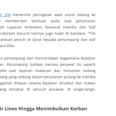
et 200
menerima peringatan awal untuk datang ke
an memberikan bantuan pada saat penurunan
leh Layanan Ambulans Nasional Irlandia dan Staf
daraan darurat lainnya juga hadir di bandara. “Tim
bantuan penuh di darat kepada penumpang dan staf
cara DAA.
ara penumpang dan menceritakan bagaimana kejadian
kan. Penumpang bahkan merasa pesawat itu seperti
a detik saat layanan makanan dan minuman sedang
ang yang sedang dalam perjalanan pulang ke Irlandia
gaman dilepas selama kejadian tersebut dan makan
g tersebar di seluruh pesawat, di langit-langit,
Air Lines Hingga Menimbulkan Korban