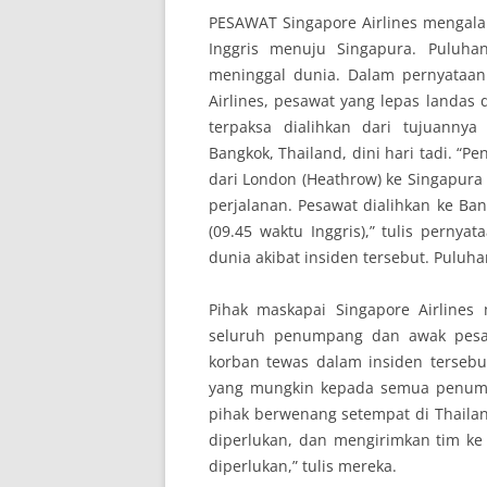
PESAWAT Singapore Airlines mengala
Inggris menuju Singapura. Puluh
meninggal dunia. Dalam pernyataa
Airlines, pesawat yang lepas landas
terpaksa dialihkan dari tujuanny
Bangkok, Thailand, dini hari tadi. “
dari London (Heathrow) ke Singapura
perjalanan. Pesawat dialihkan ke B
(09.45 waktu Inggris),” tulis perny
dunia akibat insiden tersebut. Pulu
Pihak maskapai Singapore Airline
seluruh penumpang dan awak pesa
korban tewas dalam insiden terseb
yang mungkin kepada semua penum
pihak berwenang setempat di Thail
diperlukan, dan mengirimkan tim k
diperlukan,” tulis mereka.