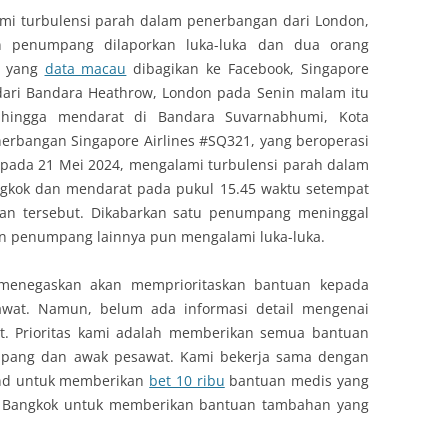
mi turbulensi parah dalam penerbangan dari London,
an penumpang dilaporkan luka-luka dan dua orang
n yang
data macau
dibagikan ke Facebook, Singapore
 dari Bandara Heathrow, London pada Senin malam itu
a hingga mendarat di Bandara Suvarnabhumi, Kota
Penerbangan Singapore Airlines #SQ321, yang beroperasi
 pada 21 Mei 2024, mengalami turbulensi parah dalam
angkok dan mendarat pada pukul 15.45 waktu setempat
ataan tersebut. Dikabarkan satu penumpang meninggal
han penumpang lainnya pun mengalami luka-luka.
s menegaskan akan memprioritaskan bantuan kepada
wat. Namun, belum ada informasi detail mengenai
ut. Prioritas kami adalah memberikan semua bantuan
pang dan awak pesawat. Kami bekerja sama dengan
and untuk memberikan
bet 10 ribu
bantuan medis yang
e Bangkok untuk memberikan bantuan tambahan yang