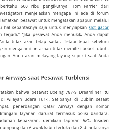
beritahu 600 ribu pengikutnya. Tom Farrier dari
 Investigators menjelaskan mengapa ini ada di forum
nyelamatkan pesawat untuk mengatakan apapun melalui
u hal sepantasnya saja untuk menyiapkan
slot gacor
terjadi.” “Jika pesawat Anda menukik, Anda dapat
nda tidak akan tetap sadar. Tetapi tepat sebelum
kin mengalami perasaan tidak memiliki bobot tubuh.
engan Anda akan melayang-layang seperti saat Anda
 Airways saat Pesawat Turblensi
atakan bahwa pesawat Boeing 787-9 Dreamliner itu
di wilayah udara Turki. Setibanya di Dublin sesaat
mpat, penerbangan Qatar Airways dengan nomor
tangani layanan darurat termasuk polisi bandara,
adaman kebakaran, demikian laporan
BBC
. Insiden
numpang dan 6 awak kabin terluka dan 8 di antaranya