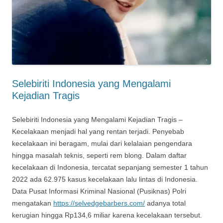
Selebiriti Indonesia yang Mengalami
Kejadian Tragis
Selebiriti Indonesia yang Mengalami Kejadian Tragis –
Kecelakaan menjadi hal yang rentan terjadi. Penyebab
kecelakaan ini beragam, mulai dari kelalaian pengendara
hingga masalah teknis, seperti rem blong. Dalam daftar
kecelakaan di Indonesia, tercatat sepanjang semester 1 tahun
2022 ada 62.975 kasus kecelakaan lalu lintas di Indonesia.
Data Pusat Informasi Kriminal Nasional (Pusiknas) Polri
mengatakan
https://selvedgebarbers.com/
adanya total
kerugian hingga Rp134,6 miliar karena kecelakaan tersebut.