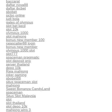
baccarat
daftar nova88
daftar ibcbet
sbobet
sicbo online
judi bola
gates of olympus
slot bet kecil
slot 10k
olympus 1000
slot mahjong
bonus new member 100
rajascatter88 login
bonus new member
olympus 1000 slot
slot777
spaceman pragmatic
slot deposit qris
server thailand
depo 10k
Raja mahjong
joker gaming
sbobet88
situs spaceman slot
mahjong
Sweet Bonanza CandyLand
spaceman
Situs Slot Malaysia
slot
slot thailand
slot depo 10k
mahjong wins 3