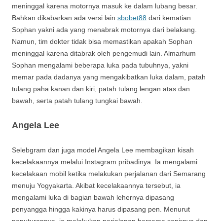
meninggal karena motornya masuk ke dalam lubang besar.
Bahkan dikabarkan ada versi lain
sbobet88
dari kematian
Sophan yakni ada yang menabrak motornya dari belakang.
Namun, tim dokter tidak bisa memastikan apakah Sophan
meninggal karena ditabrak oleh pengemudi lain. Almarhum
Sophan mengalami beberapa luka pada tubuhnya, yakni
memar pada dadanya yang mengakibatkan luka dalam, patah
tulang paha kanan dan kiri, patah tulang lengan atas dan
bawah, serta patah tulang tungkai bawah.
Angela Lee
Selebgram dan juga model Angela Lee membagikan kisah
kecelakaannya melalui Instagram pribadinya. Ia mengalami
kecelakaan mobil ketika melakukan perjalanan dari Semarang
menuju Yogyakarta. Akibat kecelakaannya tersebut, ia
mengalami luka di bagian bawah lehernya dipasang
penyangga hingga kakinya harus dipasang pen. Menurut
penuturannya, ia melakukan perjalanan bersama sopirnya dan