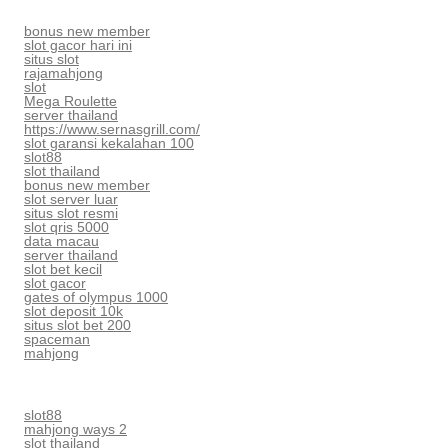
bonus new member
slot gacor hari ini
situs slot
rajamahjong
slot
Mega Roulette
server thailand
https://www.sernasgrill.com/
slot garansi kekalahan 100
slot88
slot thailand
bonus new member
slot server luar
situs slot resmi
slot qris 5000
data macau
server thailand
slot bet kecil
slot gacor
gates of olympus 1000
slot deposit 10k
situs slot bet 200
spaceman
mahjong
slot88
mahjong ways 2
slot thailand