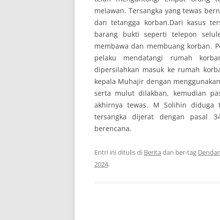
melawan. Tersangka yang tewas ber
dan tetangga korban.Dari kasus te
barang bukti seperti telepon sel
membawa dan membuang korban. Pe
pelaku mendatangi rumah korba
dipersilahkan masuk ke rumah korb
kepala Muhajir dengan menggunakan b
serta mulut dilakban, kemudian pa
akhirnya tewas. M Solihin diduga 
tersangka dijerat dengan pasal 
berencana.
Entri ini ditulis di
Berita
dan ber-tag
Dendam
2024
.