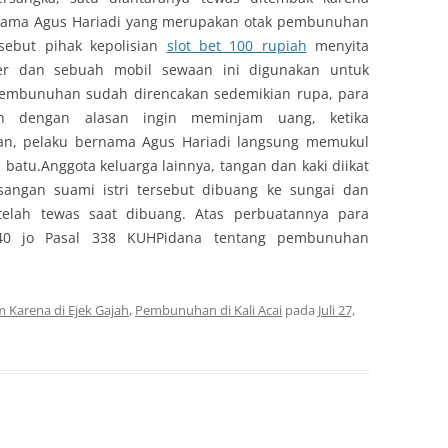
nama Agus Hariadi yang merupakan otak pembunuhan
rsebut pihak kepolisian
slot bet 100 rupiah
menyita
uler dan sebuah mobil sewaan ini digunakan untuk
mbunuhan sudah direncakan sedemikian rupa, para
n dengan alasan ingin meminjam uang, ketika
an, pelaku bernama Agus Hariadi langsung memukul
atu.Anggota keluarga lainnya, tangan dan kaki diikat
sangan suami istri tersebut dibuang ke sungai dan
telah tewas saat dibuang. Atas perbuatannya para
340 jo Pasal 338 KUHPidana tentang pembunuhan
 Karena di Ejek Gajah
,
Pembunuhan di Kali Acai
pada
Juli 27,