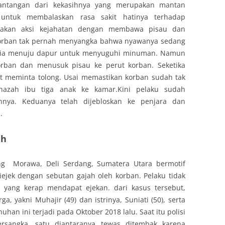
tantangan dari kekasihnya yang merupakan mantan
ntuk membalaskan rasa sakit hatinya terhadap
nakan aksi kejahatan dengan membawa pisau dan
korban tak pernah menyangka bahwa nyawanya sedang
, ia menuju dapur untuk menyuguhi minuman. Namun
orban dan menusuk pisau ke perut korban. Seketika
it meminta tolong. Usai memastikan korban sudah tak
nazah ibu tiga anak ke kamar.Kini pelaku sudah
nnya. Keduanya telah dijebloskan ke penjara dan
.
ah
ng Morawa, Deli Serdang, Sumatera Utara bermotif
iejek dengan sebutan gajah oleh korban. Pelaku tidak
i yang kerap mendapat ejekan. dari kasus tersebut,
, yakni Muhajir (49) dan istrinya, Suniati (50), serta
han ini terjadi pada Oktober 2018 lalu. Saat itu polisi
rsangka, satu diantaranya tewas ditembak karena