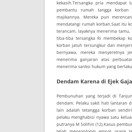
kekasih.Tersangka pria mendapat 
pembantu rumah tangga korban u
majikannya. Mereka pun merenca
mendatangi rumah korban.Saat itu 
terancam, layaknya menerima tamu
tiba-tiba tersangka Ri membekap k
korban jatuh tersungkur dan menjer
bernyawa, mereka menyeretnya je
menerima ganjaran atas perbuata
menerima sanksi hukum yang berlaku
Dendam Karena di Ejek Gaj
Pembunuhan yang terjadi di Tanju
dendam. Pelaku sakit hati lantaran d
lain adalah tetangga korban sendir
pelaku menghabisi nyawa satu keluarga
putranya M Solihin (12).Kasus pembunu
telah mengantongi empat orang te