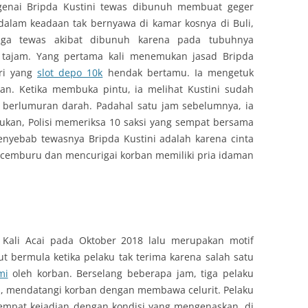
genai Bripda Kustini tewas dibunuh membuat geger
dalam keadaan tak bernyawa di kamar kosnya di Buli,
uga tewas akibat dibunuh karena pada tubuhnya
 tajam. Yang pertama kali menemukan jasad Bripda
iri yang
slot depo 10k
hendak bertamu. Ia mengetuk
an. Ketika membuka pintu, ia melihat Kustini sudah
h berlumuran darah. Padahal satu jam sebelumnya, ia
mukan, Polisi memeriksa 10 saksi yang sempat bersama
nyebab tewasnya Bripda Kustini adalah karena cinta
n cemburu dan mencurigai korban memiliki pria idaman
Kali Acai pada Oktober 2018 lalu merupakan motif
t bermula ketika pelaku tak terima karena salah satu
mi
oleh korban. Berselang beberapa jam, tiga pelaku
, mendatangi korban dengan membawa celurit. Pelaku
empat kejadian dengan kondisi yang mengenaskan, di