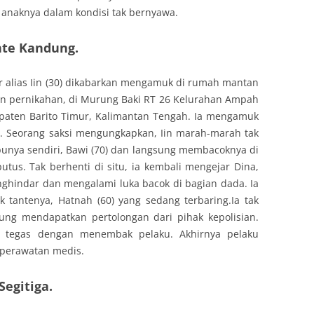
 anaknya dalam kondisi tak bernyawa.
nte Kandung.
 alias Iin (30) dikabarkan mengamuk di rumah mantan
n pernikahan, di Murung Baki RT 26 Kelurahan Ampah
aten Barito Timur, Kalimantan Tengah. Ia mengamuk
. Seorang saksi mengungkapkan, Iin marah-marah tak
bunya sendiri, Bawi (70) dan langsung membacoknya di
utus. Tak berhenti di situ, ia kembali mengejar Dina,
ghindar dan mengalami luka bacok di bagian dada. Ia
antenya, Hatnah (60) yang sedang terbaring.Ia tak
sung mendapatkan pertolongan dari pihak kepolisian.
an tegas dengan menembak pelaku. Akhirnya pelaku
perawatan medis.
egitiga.