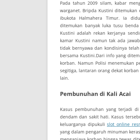
Pada tahun 2009 silam, kabar men
warganet. Bripda Kustini ditemukan 
ibukota Halmahera Timur. Ia did
ditemukan banyak luka tusu benda
Kustini adalah rekan kerjanya send
kamar Kustini namun tak ada jawab
tidak bernyawa dan kondisinya tela
bersama Kustini.Dari info yang dite
korban. Namun Polisi menemukan pe
segitiga, lantaran orang dekat korba
lain.
Pembunuhan di Kali Acai
Kasus pembunuhan yang terjadi di 
dendam dan sakit hati. Kasus tersebu
keluarganya dipukuli
slot online res
yang dalam pengaruh minuman keras
menganiaya korban hingga tewas dit