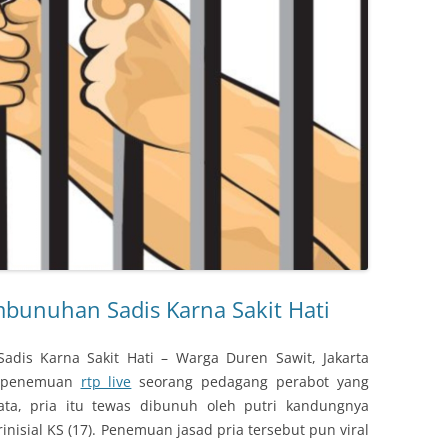
mbunuhan Sadis Karna Sakit Hati
adis Karna Sakit Hati – Warga Duren Sawit, Jakarta
an penemuan
rtp live
seorang pedagang perabot yang
ata, pria itu tewas dibunuh oleh putri kandungnya
nisial KS (17). Penemuan jasad pria tersebut pun viral