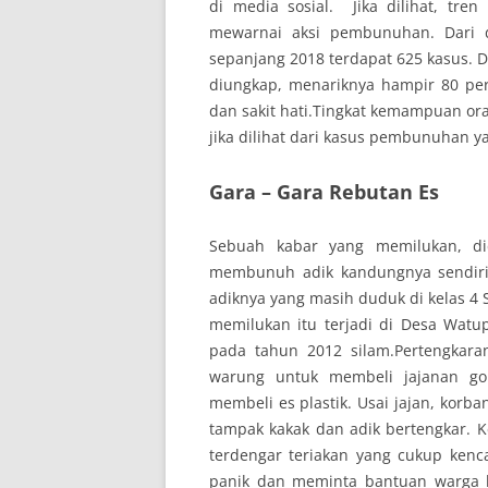
di media sosial. Jika dilihat, tr
mewarnai aksi pembunuhan. Dari 
sepanjang 2018 terdapat 625 kasus. D
diungkap, menariknya hampir 80 pe
dan sakit hati.Tingkat kemampuan ora
jika dilihat dari kasus pembunuhan y
Gara – Gara Rebutan Es
Sebuah kabar yang memilukan, di
membunuh adik kandungnya sendiri,
adiknya yang masih duduk di kelas 4 
memilukan itu terjadi di Desa Watu
pada tahun 2012 silam.Pertengkara
warung untuk membeli jajanan go
membeli es plastik. Usai jajan, kor
tampak kakak dan adik bertengkar. 
terdengar teriakan yang cukup kenc
panik dan meminta bantuan warga ka