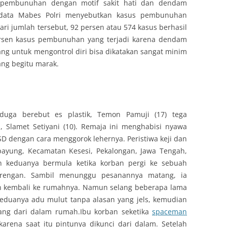
en pembunuhan dengan motif sakit hati dan dendam
data Mabes Polri menyebutkan kasus pembunuhan
ari jumlah tersebut, 92 persen atau 574 kasus berhasil
rsen kasus pembunuhan yang terjadi karena dendam
ng untuk mengontrol diri bisa dikatakan sangat minim
ang begitu marak.
duga berebut es plastik, Temon Pamuji (17) tega
 Slamet Setiyani (10). Remaja ini menghabisi nyawa
SD dengan cara menggorok lehernya. Peristiwa keji dan
payung, Kecamatan Kesesi, Pekalongan, Jawa Tengah,
n keduanya bermula ketika korban pergi ke sebuah
rengan. Sambil menunggu pesanannya matang, ia
ban kembali ke rumahnya. Namun selang beberapa lama
Keduanya adu mulut tanpa alasan yang jels, kemudian
ang dari dalam rumah.Ibu korban seketika
spaceman
rena saat itu pintunya dikunci dari dalam. Setelah