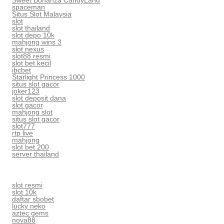
Sweet Bonanza CandyLand
spaceman
Situs Slot Malaysia
slot
slot thailand
slot depo 10k
mahjong wins 3
slot nexus
slot88 resmi
slot bet kecil
ibcbet
Starlight Princess 1000
situs slot gacor
joker123
slot deposit dana
slot gacor
mahjong slot
situs slot gacor
slot777
rtp live
mahjong
slot bet 200
server thailand
slot resmi
slot 10k
daftar sbobet
lucky neko
aztec gems
nova88