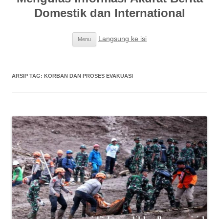
Domestik dan International
Langsung ke isi
Menu
ARSIP TAG:
KORBAN DAN PROSES EVAKUASI