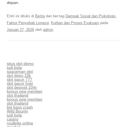
depan.
Entri ini ditulis di
Berita
dan ber-tag
Dampak Sosial dan Psikologis
,
Faktor Penyebab Longsor
,
Korban dan Proses Evakuasi
pada
Januari 27, 2026
oleh
admin
.
situs slot demo
judi bola
spaceman slot
slot depo 10k
slot gacor 777
slot gacor hoki
slot deposit 10rb
bonus new member
slot thailand
bonus new member
slot thailand
big bass crash
Wild Bounty
judi bola
casino
roullette online