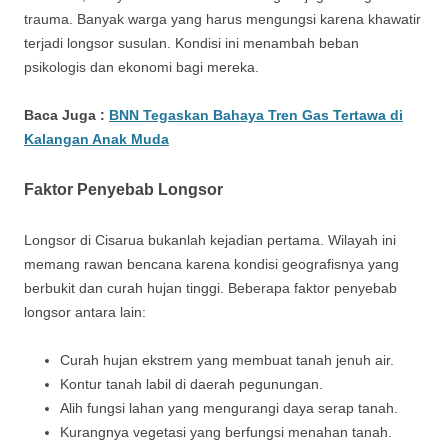
trauma. Banyak warga yang harus mengungsi karena khawatir
terjadi longsor susulan. Kondisi ini menambah beban
psikologis dan ekonomi bagi mereka.
Baca Juga :
BNN Tegaskan Bahaya Tren Gas Tertawa di
Kalangan Anak Muda
Faktor Penyebab Longsor
Longsor di Cisarua bukanlah kejadian pertama. Wilayah ini
memang rawan bencana karena kondisi geografisnya yang
berbukit dan curah hujan tinggi. Beberapa faktor penyebab
longsor antara lain:
Curah hujan ekstrem yang membuat tanah jenuh air.
Kontur tanah labil di daerah pegunungan.
Alih fungsi lahan yang mengurangi daya serap tanah.
Kurangnya vegetasi yang berfungsi menahan tanah.