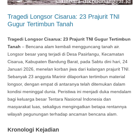
Tragedi Longsor Cisarua: 23 Prajurit TNI
Gugur Tertimbun Tanah
Tragedi Longsor Cisarua: 23 Prajurit TNI Gugur Tertimbun
Tanah
– Bencana alam kembali mengguncang tanah air.
Longsor besar yang terjadi di Desa Pasirlangu, Kecamatan
Cisarua, Kabupaten Bandung Barat, pada Sabtu dini hari, 24
Januari 2026, menelan korban jiwa dari kalangan prajurit TNI.
Sebanyak 23 anggota Marinir dilaporkan tertimbun material
longsor, dengan empat di antaranya telah ditemukan dalam
kondisi meninggal dunia. Peristiwa ini menjadi duka mendalam
bagi keluarga besar Tentara Nasional Indonesia dan
masyarakat luas, sekaligus mengingatkan betapa rentannya
wilayah pegunungan terhadap ancaman bencana alam.
Kronologi Kejadian