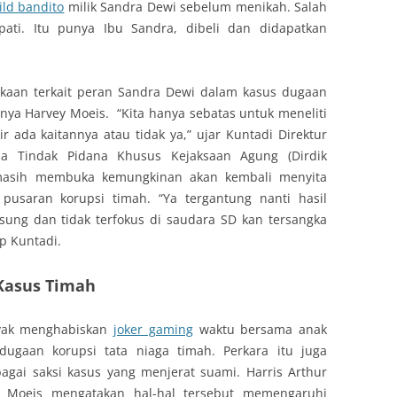
ild bandito
milik Sandra Dewi sebelum menikah. Salah
ati. Itu punya Ibu Sandra, dibeli dan didapatkan
ukaan terkait peran Sandra Dewi dalam kasus dugaan
nya Harvey Moeis. “Kita hanya sebatas untuk meneliti
ir ada kaitannya atau tidak ya,” ujar Kuntadi Direktur
a Tindak Pidana Khusus Kejaksaan Agung (Dirdik
 masih membuka kemungkinan akan kembali menyita
saran korupsi timah. “Ya tergantung nanti hasil
sung dan tidak terfokus di saudara SD kan tersangka
up Kuntadi.
Kasus Timah
nyak menghabiskan
joker gaming
waktu bersama anak
 dugaan korupsi tata niaga timah. Perkara itu juga
gai saksi kasus yang menjerat suami. Harris Arthur
 Moeis mengatakan hal-hal tersebut memengaruhi