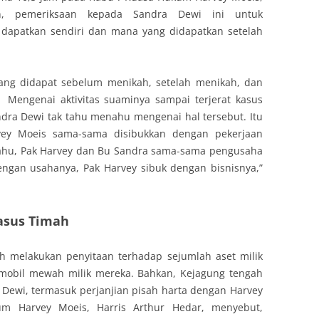
an, pemeriksaan kepada Sandra Dewi ini untuk
a dapatkan sendiri dan mana yang didapatkan setelah
yang didapat sebelum menikah, setelah menikah, dan
. Mengenai aktivitas suaminya sampai terjerat kasus
dra Dewi tak tahu menahu mengenai hal tersebut. Itu
vey Moeis sama-sama disibukkan dengan pekerjaan
tahu, Pak Harvey dan Bu Sandra sama-sama pengusaha
engan usahanya, Pak Harvey sibuk dengan bisnisnya,”
asus Timah
ah melakukan penyitaan terhadap sejumlah aset milik
-mobil mewah milik mereka. Bahkan, Kejagung tengah
Dewi, termasuk perjanjian pisah harta dengan Harvey
kum Harvey Moeis, Harris Arthur Hedar, menyebut,