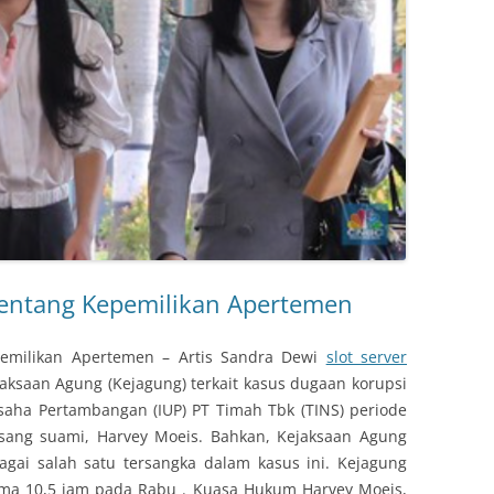
 Tentang Kepemilikan Apertemen
epemilikan Apertemen – Artis Sandra Dewi
slot server
jaksaan Agung (Kejagung) terkait kasus dugaan korupsi
Usaha Pertambangan (IUP) PT Timah Tbk (TINS) periode
 sang suami, Harvey Moeis. Bahkan, Kejaksaan Agung
gai salah satu tersangka dalam kasus ini. Kejagung
ma 10,5 jam pada Rabu . Kuasa Hukum Harvey Moeis,