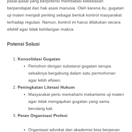
pasal-pasal yang berpotensi membatasi kebebasan
berpendapat dan hak asasi manusia. Oleh karena itu, gugatan
uji materi menjadi penting sebagai bentuk kontrol masyarakat
terhadap regulasi. Namun, kontrol ini harus dilakukan secara
efektif agar tidak kehilangan makna.
Potensi Solusi
Konsolidasi Gugatan
Pemohon dengan substansi gugatan serupa
sebaiknya bergabung dalam satu permohonan
agar lebih efisien.
Peningkatan Literasi Hukum
Masyarakat perlu memahami mekanisme uji materi
agar tidak mengajukan gugatan yang sama
berulang kali.
Peran Organisasi Profesi
Organisasi advokat dan akademisi bisa berperan