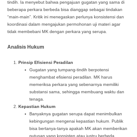
tindih. Ia menyebut bahwa pengajuan gugatan yang sama di
beberapa perkara berbeda bisa dianggap sebagai tindakan
“main-main”. Kritik ini menegaskan perlunya konsistensi dan
koordinasi dalam mengajukan permohonan uji materi agar
tidak membebani MK dengan perkara yang serupa.
Analisis Hukum
Prinsip Efisiensi Peradilan
Gugatan yang tumpang-tindih berpotensi
menghambat efisiensi peradilan. MK harus
memeriksa perkara yang sebenarnya memiliki
substansi sama, sehingga membuang waktu dan
tenaga.
Kepastian Hukum
Banyaknya gugatan serupa dapat menimbulkan
kebingungan mengenai kepastian hukum. Publik
bisa bertanya-tanya apakah MK akan memberikan
putusan yang konsisten atau justru berbeda.