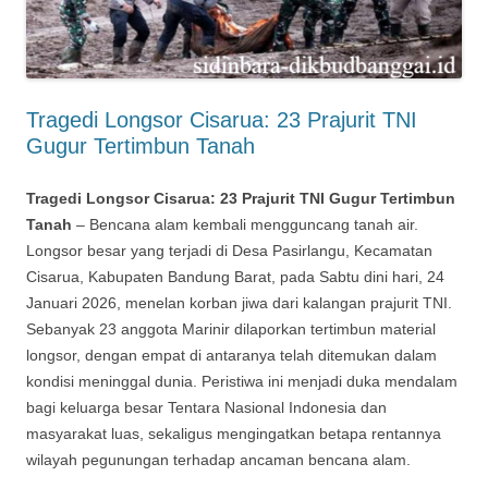
Tragedi Longsor Cisarua: 23 Prajurit TNI
Gugur Tertimbun Tanah
Tragedi Longsor Cisarua: 23 Prajurit TNI Gugur Tertimbun
Tanah
– Bencana alam kembali mengguncang tanah air.
Longsor besar yang terjadi di Desa Pasirlangu, Kecamatan
Cisarua, Kabupaten Bandung Barat, pada Sabtu dini hari, 24
Januari 2026, menelan korban jiwa dari kalangan prajurit TNI.
Sebanyak 23 anggota Marinir dilaporkan tertimbun material
longsor, dengan empat di antaranya telah ditemukan dalam
kondisi meninggal dunia. Peristiwa ini menjadi duka mendalam
bagi keluarga besar Tentara Nasional Indonesia dan
masyarakat luas, sekaligus mengingatkan betapa rentannya
wilayah pegunungan terhadap ancaman bencana alam.