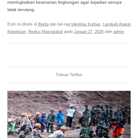
meningkatkan keamanan lingkungan agar kejadian serupa
tidak terulang.
Entri ini ditulis di
Berita
dan ber-tag
Identitas Korban
,
Langkah Aparat
Kepolisian
,
Reaksi Masyarakat
pada
Januari 27, 2026
oleh
admin
.
Tulisan Terfitur