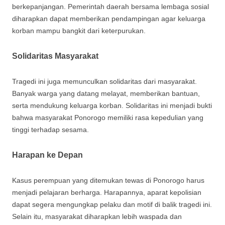
berkepanjangan. Pemerintah daerah bersama lembaga sosial
diharapkan dapat memberikan pendampingan agar keluarga
korban mampu bangkit dari keterpurukan.
Solidaritas Masyarakat
Tragedi ini juga memunculkan solidaritas dari masyarakat.
Banyak warga yang datang melayat, memberikan bantuan,
serta mendukung keluarga korban. Solidaritas ini menjadi bukti
bahwa masyarakat Ponorogo memiliki rasa kepedulian yang
tinggi terhadap sesama.
Harapan ke Depan
Kasus perempuan yang ditemukan tewas di Ponorogo harus
menjadi pelajaran berharga. Harapannya, aparat kepolisian
dapat segera mengungkap pelaku dan motif di balik tragedi ini.
Selain itu, masyarakat diharapkan lebih waspada dan