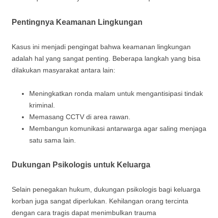
Pentingnya Keamanan Lingkungan
Kasus ini menjadi pengingat bahwa keamanan lingkungan
adalah hal yang sangat penting. Beberapa langkah yang bisa
dilakukan masyarakat antara lain:
Meningkatkan ronda malam untuk mengantisipasi tindak
kriminal.
Memasang CCTV di area rawan.
Membangun komunikasi antarwarga agar saling menjaga
satu sama lain.
Dukungan Psikologis untuk Keluarga
Selain penegakan hukum, dukungan psikologis bagi keluarga
korban juga sangat diperlukan. Kehilangan orang tercinta
dengan cara tragis dapat menimbulkan trauma