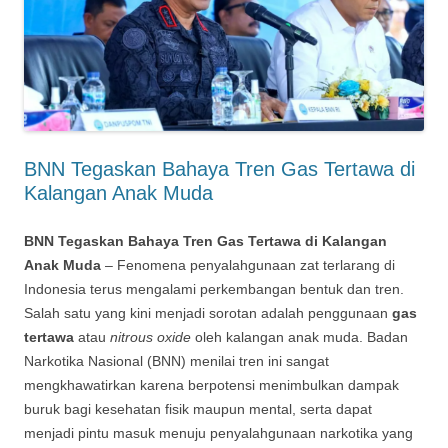
BNN Tegaskan Bahaya Tren Gas Tertawa di
Kalangan Anak Muda
BNN Tegaskan Bahaya Tren Gas Tertawa di Kalangan
Anak Muda
– Fenomena penyalahgunaan zat terlarang di
Indonesia terus mengalami perkembangan bentuk dan tren.
Salah satu yang kini menjadi sorotan adalah penggunaan
gas
tertawa
atau
nitrous oxide
oleh kalangan anak muda. Badan
Narkotika Nasional (BNN) menilai tren ini sangat
mengkhawatirkan karena berpotensi menimbulkan dampak
buruk bagi kesehatan fisik maupun mental, serta dapat
menjadi pintu masuk menuju penyalahgunaan narkotika yang