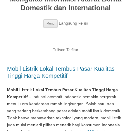
Domestik dan International
Langsung ke isi
Menu
Tulisan Terfitur
Mobil Listrik Lokal Tembus Pasar Kualitas
Tinggi Harga Kompetitif
Mobil Listrik Lokal Tembus Pasar Kualitas Tinggi Harga
Kompetitif
– Industri otomotif Indonesia semakin bergerak
menuju era kendaraan ramah lingkungan. Salah satu tren
yang sedang berkembang pesat adalah mobil listrik domestik.
Tidak hanya menawarkan teknologi yang modern, mobil listrik
juga mulai menjadi pilihan menarik bagi konsumen Indonesia