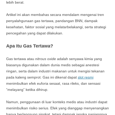
lebih berat.
Artikel ini akan membahas secara mendalam mengenai tren
penyalahgunaan gas tertawa, pandangan BNN, dampak
kesehatan, faktor sosial yang melatarbelakangi, serta strategi
pencegahan yang dapat dilakukan.
Apa Itu Gas Tertawa?
Gas tertawa atau
nitrous oxide
adalah senyawa kimia yang
biasanya digunakan dalam dunia medis sebagai anestesi
ringan, serta dalam industri makanan untuk mengisi tekanan
pada kaleng semprot. Gas ini dikenal dapat
slot resmi
menimbulkan efek euforia sesaat, rasa rileks, dan sensasi
“melayang” ketika dihirup.
Namun, penggunaan di luar konteks medis atau industri dapat
menimbulkan risiko serius. Efek yang dianggap menyenangkan
hanya berlangsung singkat, tetapi dampak jangka panjangnya