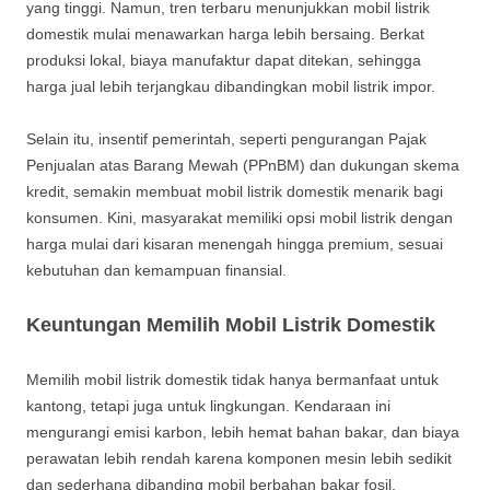
yang tinggi. Namun, tren terbaru menunjukkan mobil listrik
domestik mulai menawarkan harga lebih bersaing. Berkat
produksi lokal, biaya manufaktur dapat ditekan, sehingga
harga jual lebih terjangkau dibandingkan mobil listrik impor.
Selain itu, insentif pemerintah, seperti pengurangan Pajak
Penjualan atas Barang Mewah (PPnBM) dan dukungan skema
kredit, semakin membuat mobil listrik domestik menarik bagi
konsumen. Kini, masyarakat memiliki opsi mobil listrik dengan
harga mulai dari kisaran menengah hingga premium, sesuai
kebutuhan dan kemampuan finansial.
Keuntungan Memilih Mobil Listrik Domestik
Memilih mobil listrik domestik tidak hanya bermanfaat untuk
kantong, tetapi juga untuk lingkungan. Kendaraan ini
mengurangi emisi karbon, lebih hemat bahan bakar, dan biaya
perawatan lebih rendah karena komponen mesin lebih sedikit
dan sederhana dibanding mobil berbahan bakar fosil.