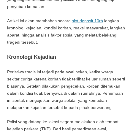
penyebab kematian.
Artikel ini akan membahas secara
slot deposit 10rb
lengkap
kronologi kejadian, kondisi korban, reaksi masyarakat, langkah
aparat, hingga analisis faktor sosial yang melatarbelakangi
tragedi tersebut.
Kronologi Kejadian
Peristiwa tragis ini terjadi pada awal pekan, ketika warga
sekitar curiga karena korban tidak terlihat keluar rumah seperti
biasanya. Setelah dilakukan pengecekan, korban ditemukan
dalam kondisi tidak bernyawa di dalam rumahnya. Penemuan
ini sontak mengejutkan warga sekitar yang kemudian
melaporkan kejadian tersebut kepada pihak berwenang.
Polisi yang datang ke lokasi segera melakukan olah tempat
kejadian perkara (TKP). Dari hasil pemeriksaan awal,