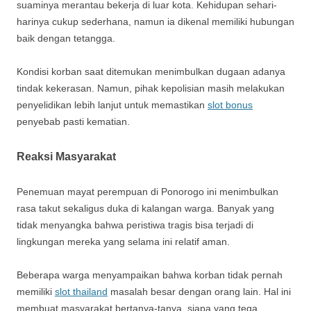
suaminya merantau bekerja di luar kota. Kehidupan sehari-
harinya cukup sederhana, namun ia dikenal memiliki hubungan
baik dengan tetangga.
Kondisi korban saat ditemukan menimbulkan dugaan adanya
tindak kekerasan. Namun, pihak kepolisian masih melakukan
penyelidikan lebih lanjut untuk memastikan
slot bonus
penyebab pasti kematian.
Reaksi Masyarakat
Penemuan mayat perempuan di Ponorogo ini menimbulkan
rasa takut sekaligus duka di kalangan warga. Banyak yang
tidak menyangka bahwa peristiwa tragis bisa terjadi di
lingkungan mereka yang selama ini relatif aman.
Beberapa warga menyampaikan bahwa korban tidak pernah
memiliki
slot thailand
masalah besar dengan orang lain. Hal ini
membuat masyarakat bertanya-tanya, siapa yang tega