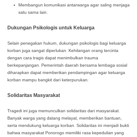
Membangun komunikasi antarwarga agar saling menjaga
satu sama lain.
Dukungan Psikologis untuk Keluarga
Selain penegakan hukum, dukungan psikologis bagi keluarga
korban juga sangat diperlukan. Kehilangan orang tercinta
dengan cara tragis dapat menimbulkan trauma
berkepanjangan. Pemerintah daerah bersama lembaga sosial
diharapkan dapat memberikan pendampingan agar keluarga
korban mampu bangkit dari keterpurukan.
Solidaritas Masyarakat
Tragedi ini juga memunculkan solidaritas dari masyarakat.
Banyak warga yang datang melayat, memberikan bantuan,
serta mendukung keluarga korban. Solidaritas ini menjadi bukti
bahwa masyarakat Ponorogo memiliki rasa kepedulian yang