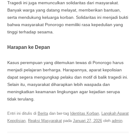
Tragedi ini juga memunculkan solidaritas dari masyarakat.
Banyak warga yang datang melayat, memberikan bantuan,
serta mendukung keluarga korban. Solidaritas ini menjadi bukti
bahwa masyarakat Ponorogo memiliki rasa kepedulian yang
tinggi terhadap sesama.
Harapan ke Depan
Kasus perempuan yang ditemukan tewas di Ponorogo harus
menjadi pelajaran berharga. Harapannya, aparat kepolisian
dapat segera mengungkap pelaku dan motif di balik tragedi ini.
Selain itu, masyarakat diharapkan lebih waspada dan
meningkatkan keamanan lingkungan agar kejadian serupa
tidak terulang.
Entri ini ditulis di
Berita
dan ber-tag
Identitas Korban
,
Langkah Aparat
Kepolisian
,
Reaksi Masyarakat
pada
Januari 27, 2026
oleh
admin
.