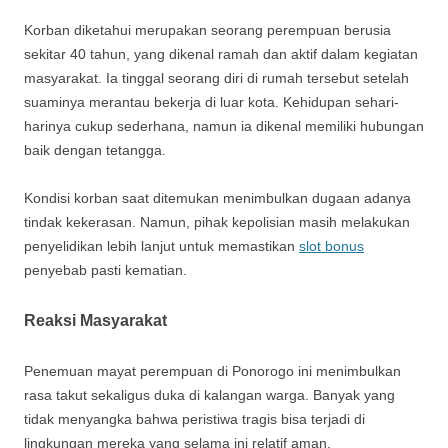
Korban diketahui merupakan seorang perempuan berusia
sekitar 40 tahun, yang dikenal ramah dan aktif dalam kegiatan
masyarakat. Ia tinggal seorang diri di rumah tersebut setelah
suaminya merantau bekerja di luar kota. Kehidupan sehari-
harinya cukup sederhana, namun ia dikenal memiliki hubungan
baik dengan tetangga.
Kondisi korban saat ditemukan menimbulkan dugaan adanya
tindak kekerasan. Namun, pihak kepolisian masih melakukan
penyelidikan lebih lanjut untuk memastikan
slot bonus
penyebab pasti kematian.
Reaksi Masyarakat
Penemuan mayat perempuan di Ponorogo ini menimbulkan
rasa takut sekaligus duka di kalangan warga. Banyak yang
tidak menyangka bahwa peristiwa tragis bisa terjadi di
lingkungan mereka yang selama ini relatif aman.