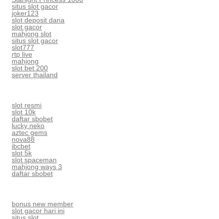
situs slot gacor
joker123
slot deposit dana
slot gacor
mahjong slot
situs slot gacor
slot777
rtp live
mahjong
slot bet 200
server thailand
slot resmi
slot 10k
daftar sbobet
lucky neko
aztec gems
nova88
ibcbet
slot 5k
slot spaceman
mahjong ways 3
daftar sbobet
bonus new member
slot gacor hari ini
situs slot