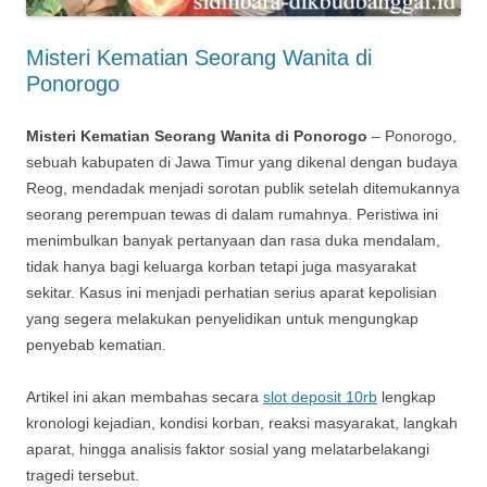
Misteri Kematian Seorang Wanita di
Ponorogo
Misteri Kematian Seorang Wanita di Ponorogo
– Ponorogo,
sebuah kabupaten di Jawa Timur yang dikenal dengan budaya
Reog, mendadak menjadi sorotan publik setelah ditemukannya
seorang perempuan tewas di dalam rumahnya. Peristiwa ini
menimbulkan banyak pertanyaan dan rasa duka mendalam,
tidak hanya bagi keluarga korban tetapi juga masyarakat
sekitar. Kasus ini menjadi perhatian serius aparat kepolisian
yang segera melakukan penyelidikan untuk mengungkap
penyebab kematian.
Artikel ini akan membahas secara
slot deposit 10rb
lengkap
kronologi kejadian, kondisi korban, reaksi masyarakat, langkah
aparat, hingga analisis faktor sosial yang melatarbelakangi
tragedi tersebut.