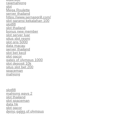
rajamahjong
slot
Mega Roulette
server thailand
https://www.sernasgrill.com/
slot garansi kekalahan 100
slot88
slot thailand
bonus new member
slot server luar
situs slot resmi
slot qris 5000
data macau
server thailand
slot bet kecil
slot gacor
gates of olympus 1000
slot deposit 10k
situs slot bet 200
spaceman
mahjong
slot88
mahjong ways 2
slot thailand
slot spaceman
data hk
slot gacor
demo gates of olympus