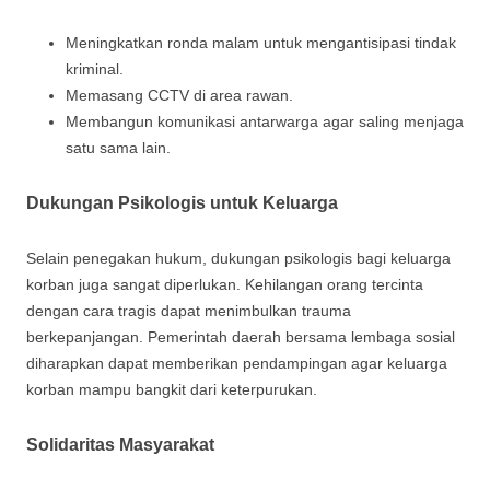
Meningkatkan ronda malam untuk mengantisipasi tindak
kriminal.
Memasang CCTV di area rawan.
Membangun komunikasi antarwarga agar saling menjaga
satu sama lain.
Dukungan Psikologis untuk Keluarga
Selain penegakan hukum, dukungan psikologis bagi keluarga
korban juga sangat diperlukan. Kehilangan orang tercinta
dengan cara tragis dapat menimbulkan trauma
berkepanjangan. Pemerintah daerah bersama lembaga sosial
diharapkan dapat memberikan pendampingan agar keluarga
korban mampu bangkit dari keterpurukan.
Solidaritas Masyarakat