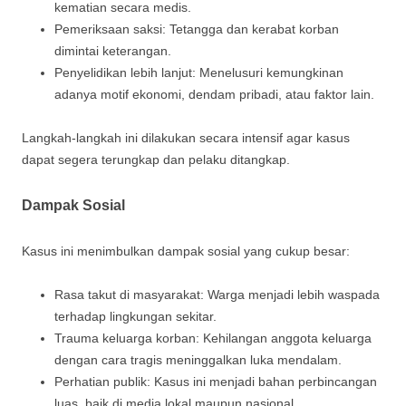
kematian secara medis.
Pemeriksaan saksi: Tetangga dan kerabat korban
dimintai keterangan.
Penyelidikan lebih lanjut: Menelusuri kemungkinan
adanya motif ekonomi, dendam pribadi, atau faktor lain.
Langkah-langkah ini dilakukan secara intensif agar kasus
dapat segera terungkap dan pelaku ditangkap.
Dampak Sosial
Kasus ini menimbulkan dampak sosial yang cukup besar:
Rasa takut di masyarakat: Warga menjadi lebih waspada
terhadap lingkungan sekitar.
Trauma keluarga korban: Kehilangan anggota keluarga
dengan cara tragis meninggalkan luka mendalam.
Perhatian publik: Kasus ini menjadi bahan perbincangan
luas, baik di media lokal maupun nasional.