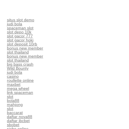
situs slot demo
judi bola
spaceman slot
slot depo 10k
slot gacor 777
slot gacor hoki
slot deposit 10rb
bonus new member
slot thailand
bonus new member
slot thailand
big bass crash
Wild Bounty
judi bola
casino
roullette online
maxbet
mega wheel
link spaceman
slot
bola88
mahjong
slot
baccarat
daftar nova88
daftar ibcbet
sbobet
sicbo online