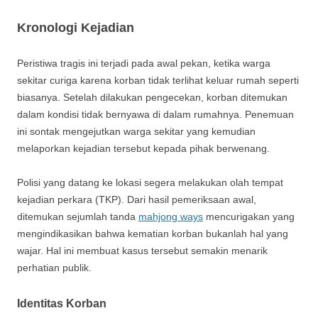
Kronologi Kejadian
Peristiwa tragis ini terjadi pada awal pekan, ketika warga
sekitar curiga karena korban tidak terlihat keluar rumah seperti
biasanya. Setelah dilakukan pengecekan, korban ditemukan
dalam kondisi tidak bernyawa di dalam rumahnya. Penemuan
ini sontak mengejutkan warga sekitar yang kemudian
melaporkan kejadian tersebut kepada pihak berwenang.
Polisi yang datang ke lokasi segera melakukan olah tempat
kejadian perkara (TKP). Dari hasil pemeriksaan awal,
ditemukan sejumlah tanda
mahjong ways
mencurigakan yang
mengindikasikan bahwa kematian korban bukanlah hal yang
wajar. Hal ini membuat kasus tersebut semakin menarik
perhatian publik.
Identitas Korban