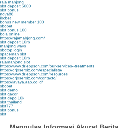
raja mahjong
slot deposit 5000
slot bonus
nova88
ibcbet
bonus new member 100
sbobet
slot bonus 100
bola online
https://rajamahjong.com/
slot deposit 10rb
mahjong ways
sbotop login
spaceman slot
slot deposit 10rb
rajamahjong slot
https://www.drjeppson.com/our-services--treatments
https://drjoseroiz.com/especialista/
https://www.drjeppson.com/resources
https://drjoseroiz.com/contacto/
https://lavaya.aao.co.id/
sbobet
slot demo
slot gacor
slot depo 10k
slot thailand
slot777
slot bonus
slot
Mengulas Informasi Akurat Berita