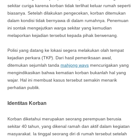
sekitar curiga karena korban tidak terlihat keluar rumah seperti
biasanya. Setelah dilakukan pengecekan, korban ditemukan
dalam kondisi tidak bernyawa di dalam rumahnya. Penemuan
ini sontak mengejutkan warga sekitar yang kemudian
melaporkan kejadian tersebut kepada pihak berwenang.
Polisi yang datang ke lokasi segera melakukan olah tempat
kejadian perkara (TKP). Dari hasil pemeriksaan awal,
ditemukan sejumlah tanda
mahjong ways
mencurigakan yang
mengindikasikan bahwa kematian korban bukanlah hal yang
wajar. Hal ini membuat kasus tersebut semakin menarik
perhatian publik.
Identitas Korban
Korban diketahui merupakan seorang perempuan berusia
sekitar 40 tahun, yang dikenal ramah dan aktif dalam kegiatan
masyarakat. Ia tinggal seorang diri di rumah tersebut setelah