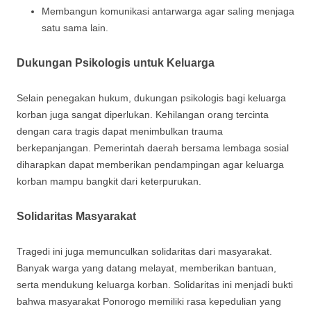
Membangun komunikasi antarwarga agar saling menjaga
satu sama lain.
Dukungan Psikologis untuk Keluarga
Selain penegakan hukum, dukungan psikologis bagi keluarga
korban juga sangat diperlukan. Kehilangan orang tercinta
dengan cara tragis dapat menimbulkan trauma
berkepanjangan. Pemerintah daerah bersama lembaga sosial
diharapkan dapat memberikan pendampingan agar keluarga
korban mampu bangkit dari keterpurukan.
Solidaritas Masyarakat
Tragedi ini juga memunculkan solidaritas dari masyarakat.
Banyak warga yang datang melayat, memberikan bantuan,
serta mendukung keluarga korban. Solidaritas ini menjadi bukti
bahwa masyarakat Ponorogo memiliki rasa kepedulian yang