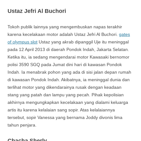
Ustaz Jefri Al Buchori
Tokoh publik lainnya yang mengembuskan napas terakhir
karena kecelakaan motor adalah Ustaz Jefri Al Buchori.
gates
of olympus slot
Ustaz yang akrab dipanggil Uje itu meninggal
pada 12 April 2013 di daerah Pondok Indah, Jakarta Selatan.
Ketika itu, ia sedang mengendarai motor Kawasaki bernomor
polisi 3590 SGQ pada Jumat dini hari di kawasan Pondok
Indah. Ia menabrak pohon yang ada di sisi jalan depan rumah
di kawasan Pondok Indah. Akibatnya, ia meninggal dunia dan
terlihat motor yang dikendarainya rusak dengan keadaan
stang yang patah dan lampu yang pecah. Pihak kepolisian
akhirnya mengungkapkan kecelakaan yang dialami keluarga
artis itu karena kelalaian sang sopir. Atas kelalaiannya
tersebut, sopir Vanessa yang bernama Joddy divonis lima
tahun penjara.
Chacha Sherly