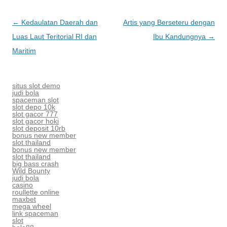
Navigasi
←
Kedaulatan Daerah dan
Artis yang Berseteru dengan
Tulisan
Luas Laut Teritorial RI dan
Ibu Kandungnya
→
Maritim
situs slot demo
judi bola
spaceman slot
slot depo 10k
slot gacor 777
slot gacor hoki
slot deposit 10rb
bonus new member
slot thailand
bonus new member
slot thailand
big bass crash
Wild Bounty
judi bola
casino
roullette online
maxbet
mega wheel
link spaceman
slot