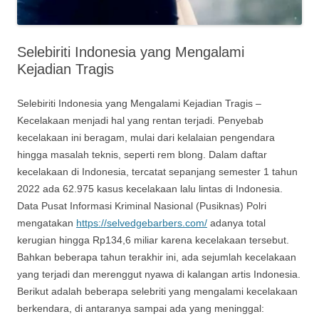
Selebiriti Indonesia yang Mengalami
Kejadian Tragis
Selebiriti Indonesia yang Mengalami Kejadian Tragis –
Kecelakaan menjadi hal yang rentan terjadi. Penyebab
kecelakaan ini beragam, mulai dari kelalaian pengendara
hingga masalah teknis, seperti rem blong. Dalam daftar
kecelakaan di Indonesia, tercatat sepanjang semester 1 tahun
2022 ada 62.975 kasus kecelakaan lalu lintas di Indonesia.
Data Pusat Informasi Kriminal Nasional (Pusiknas) Polri
mengatakan
https://selvedgebarbers.com/
adanya total
kerugian hingga Rp134,6 miliar karena kecelakaan tersebut.
Bahkan beberapa tahun terakhir ini, ada sejumlah kecelakaan
yang terjadi dan merenggut nyawa di kalangan artis Indonesia.
Berikut adalah beberapa selebriti yang mengalami kecelakaan
berkendara, di antaranya sampai ada yang meninggal: