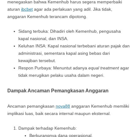
menegaskan bahwa Kemenhub harus segera memperbaiki
aturan
ibcbet
agar ada perlakuan yang adil. Jika tidak,
anggaran Kemenhub terancam dipotong.
Sidang terbuka: Dihadiri oleh Kemenhub, pengusaha
kapal nasional, dan INSA.
Keluhan INSA: Kapal nasional terbebani aturan pajak dan
administrasi, sementara kapal asing bebas dari
kewajiban tersebut.
Respon Purbaya: Menuntut adanya
equal treatment
agar
tidak merugikan pelaku usaha dalam negeri.
Dampak Ancaman Pemangkasan Anggaran
Ancaman pemangkasan
nova88
anggaran Kemenhub memiliki
implikasi luas, baik secara internal maupun eksternal.
Dampak terhadap Kemenhub:
Berkurangnya dana operasional.