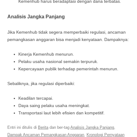
Kemenhub harus beradaptasi dengan dana terbatas.
Analisis Jangka Panjang
Jika Kemenhub tidak segera memperbaiki regulasi, ancaman
pemangkasan anggaran bisa menjadi kenyataan. Dampaknya:
Kinerja Kemenhub menurun.
Pelaku usaha nasional semakin terpuruk.
Kepercayaan publik terhadap pemerintah menurun.
Sebaliknya, jika regulasi diperbaiki:
Keadilan tercapai.
Daya saing pelaku usaha meningkat.
Transportasi laut lebih efisien dan kompetitif.
Entri ini ditulis di
Berita
dan ber-tag
Analisis Jangka Panjang
,
Dampak Ancaman Pemangkasan Anggaran
,
Kronologi Pernyataan