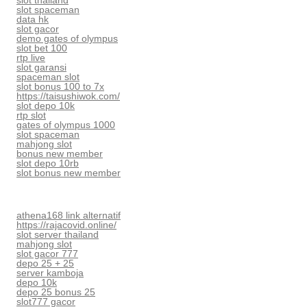
slot thailand
slot spaceman
data hk
slot gacor
demo gates of olympus
slot bet 100
rtp live
slot garansi
spaceman slot
slot bonus 100 to 7x
https://taisushiwok.com/
slot depo 10k
rtp slot
gates of olympus 1000
slot spaceman
mahjong slot
bonus new member
slot depo 10rb
slot bonus new member
athena168 link alternatif
https://rajacovid.online/
slot server thailand
mahjong slot
slot gacor 777
depo 25 + 25
server kamboja
depo 10k
depo 25 bonus 25
slot777 gacor