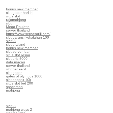
bonus new member
slot gacor hari ini
situs slot
rajamahjong
slot
Mega Roulette
server thailand
https://www.sernasgrill.com/
slot garansi kekalahan 100
slot88
slot thailand
bonus new member
slot server luar
situs slot resmi
slot qris 5000
data macau
server thailand
slot bet kecil
slot gacor
gates of olympus 1000
slot deposit 10k
situs slot bet 200
spaceman
mahjong
slot88
mahjong ways 2