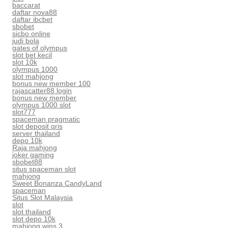
baccarat
daftar nova88
daftar ibcbet
sbobet
sicbo online
judi bola
gates of olympus
slot bet kecil
slot 10k
olympus 1000
slot mahjong
bonus new member 100
rajascatter88 login
bonus new member
olympus 1000 slot
slot777
spaceman pragmatic
slot deposit qris
server thailand
depo 10k
Raja mahjong
joker gaming
sbobet88
situs spaceman slot
mahjong
Sweet Bonanza CandyLand
spaceman
Situs Slot Malaysia
slot
slot thailand
slot depo 10k
mahjong wins 3