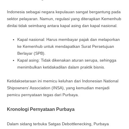
Indonesia sebagai negara kepulauan sangat bergantung pada
sektor pelayaran. Namun, regulasi yang diterapkan Kemenhub
dinilai tidak seimbang antara kapal asing dan kapal nasional.
Kapal nasional: Harus membayar pajak dan melaporkan
ke Kemenhub untuk mendapatkan Surat Persetujuan
Berlayar (SPB).
Kapal asing: Tidak dikenakan aturan serupa, sehingga
menimbulkan ketidakadilan dalam praktik bisnis.
Ketidaksetaraan ini memicu keluhan dari Indonesian National
Shipowners’ Association (INSA), yang kemudian menjadi
pemicu pernyataan tegas dari Purbaya.
Kronologi Pernyataan Purbaya
Dalam sidang terbuka Satgas Debottlenecking, Purbaya