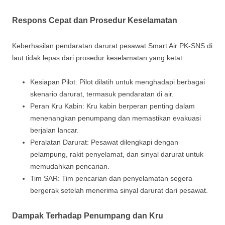
Respons Cepat dan Prosedur Keselamatan
Keberhasilan pendaratan darurat pesawat Smart Air PK-SNS di
laut tidak lepas dari prosedur keselamatan yang ketat.
Kesiapan Pilot: Pilot dilatih untuk menghadapi berbagai
skenario darurat, termasuk pendaratan di air.
Peran Kru Kabin: Kru kabin berperan penting dalam
menenangkan penumpang dan memastikan evakuasi
berjalan lancar.
Peralatan Darurat: Pesawat dilengkapi dengan
pelampung, rakit penyelamat, dan sinyal darurat untuk
memudahkan pencarian.
Tim SAR: Tim pencarian dan penyelamatan segera
bergerak setelah menerima sinyal darurat dari pesawat.
Dampak Terhadap Penumpang dan Kru