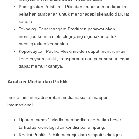
Peningkatan Pelatihan: Pilot dan kru akan mendapatkan
pelatihan tambahan untuk menghadapi skenario darurat
serupa.
Teknologi Penerbangan: Produsen pesawat akan
meninjau kembali teknologi yang digunakan untuk
meningkatkan keandalan.
Kepercayaan Publik: Meski insiden dapat menurunkan
kepercayaan publik, transparansi dan penanganan cepat
dapat memulihkannya.
Analisis Media dan Publik
Insiden ini menjadi sorotan media nasional maupun
internasional.
Liputan Intensif: Media memberikan perhatian besar
terhadap kronologi dan kondisi penumpang.
Reaksi Publik: Publik menunjukkan simpati sekaligus