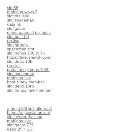
slot88
mahjong ways 2
slot thailand
slot spaceman
data hk
slot gacor
demo gates of olympus
slot bet 100
rtp live
slot garansi
spaceman slot
slot bonus 100 to 7x
https://taisushiwok.com/
slot depo 10k
rtp slot
gates of olympus 1000
slot spaceman
mahjong slot
bonus new member
slot depo 10rb
slot bonus new member
athena168 link alternatif
https://rajacovid.online/
slot server thailand
mahjong slot
slot gacor 777
depo 25 + 25