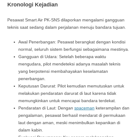
Kronologi Kejadian
Pesawat Smart Air PK-SNS dilaporkan mengalami gangguan
teknis saat sedang dalam perjalanan menuju bandara tujuan.
Awal Penerbangan: Pesawat berangkat dengan kondisi
normal, seluruh sistem berfungsi sebagaimana mestinya.
Gangguan di Udara: Setelah beberapa waktu
mengudara, pilot mendeteksi adanya masalah teknis
yang berpotensi membahayakan keselamatan
penerbangan.
Keputusan Darurat: Pilot kemudian memutuskan untuk
melakukan pendaratan darurat di laut karena tidak
memungkinkan untuk mencapai bandara terdekat.
Pendaratan di Laut: Dengan
spaceman
keterampilan dan
pengalaman, pesawat berhasil mendarat di permukaan
laut dengan aman, meski menimbulkan kepanikan di
dalam kabin.