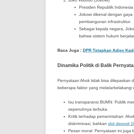
Joko Widodo (Jokowi)
Presiden Republik Indonesia
Jokowi dikenal dengan gaya
pembangunan infrastruktur.
Sebagai kepala negara, Jok
bahwa sistem hukum berjalan 
Baca Juga :
DPR Tetapkan Adies Kad
Dinamika Politik di Balik Pernyat
Pernyataan Ahok tidak bisa dilepaskan d
beberapa faktor yang melatarbelakangi 
Isu transparansi BUMN: Publik m
sepenuhnya terbuka.
Kritik terhadap pemerintahan: Ah
diskriminasi, bahkan
slot deposit 1
Pesan moral: Pernyataan ini juga b