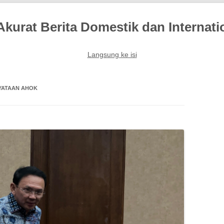
kurat Berita Domestik dan Internati
Langsung ke isi
NYATAAN AHOK