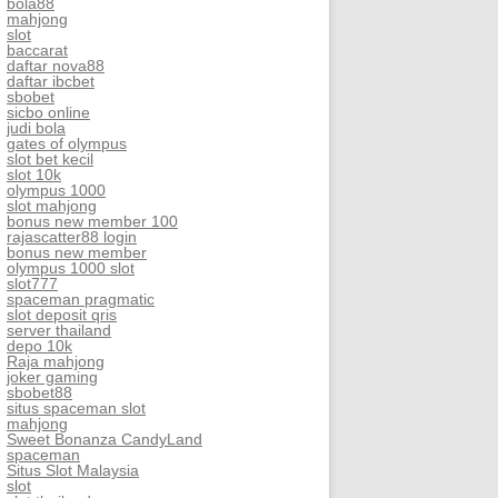
bola88
mahjong
slot
baccarat
daftar nova88
daftar ibcbet
sbobet
sicbo online
judi bola
gates of olympus
slot bet kecil
slot 10k
olympus 1000
slot mahjong
bonus new member 100
rajascatter88 login
bonus new member
olympus 1000 slot
slot777
spaceman pragmatic
slot deposit qris
server thailand
depo 10k
Raja mahjong
joker gaming
sbobet88
situs spaceman slot
mahjong
Sweet Bonanza CandyLand
spaceman
Situs Slot Malaysia
slot