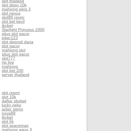
slot thailand
slot depo 10k
mahjong wins 3
slot nexus
slot88 resmi
slot bet kecil
ibcbet
Starlight Princess 1000
situs slot gacor
joker123
slot deposit dana
slot gacor
mahjong slot
situs slot gacor
slot777
rtp live
mahjong
slot bet 200
server thailand
slot resmi
slot 10k
daftar sbobet
lucky neko
aztec gems
nova88
ibcbet
slot 5k
slot spaceman
mahjong ways 3