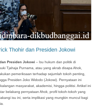
rick Thohir dan Presiden Jokowi
 dan Presiden Jokowi
– Isu hukum dan politik di
uki Tjahaja Purnama, atau yang akrab disapa Ahok,
kukan pemeriksaan terhadap sejumlah tokoh penting,
gga Presiden Joko Widodo (Jokowi). Pernyataan ini
langan masyarakat, akademisi, hingga politisi. Artikel ini
ar belakang pernyataan Ahok, profil tokoh-tokoh yang
lakangi isu ini, serta implikasi yang mungkin muncul bagi
ia.