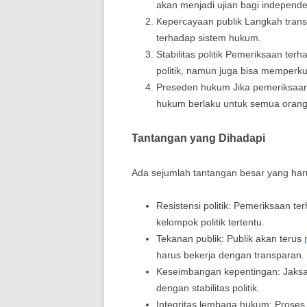
akan menjadi ujian bagi independ
Kepercayaan publik Langkah tran
terhadap sistem hukum.
Stabilitas politik Pemeriksaan ter
politik, namun juga bisa memperkua
Preseden hukum Jika pemeriksaan 
hukum berlaku untuk semua orang 
Tantangan yang Dihadapi
Ada sejumlah tantangan besar yang harus
Resistensi politik: Pemeriksaan te
kelompok politik tertentu.
Tekanan publik: Publik akan terus
harus bekerja dengan transparan.
Keseimbangan kepentingan: Jak
dengan stabilitas politik.
Integritas lembaga hukum: Proses 