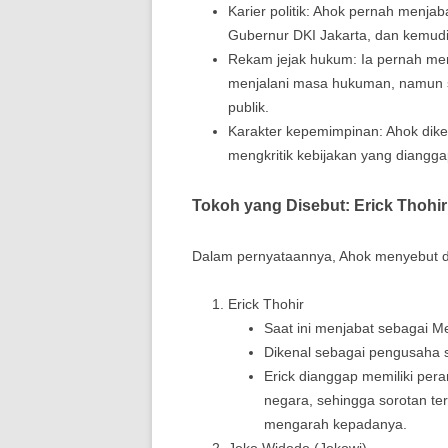
Karier politik: Ahok pernah menjab
Gubernur DKI Jakarta, dan kemudi
Rekam jejak hukum: Ia pernah m
menjalani masa hukuman, namun se
publik.
Karakter kepemimpinan: Ahok diken
mengkritik kebijakan yang dianggap
Tokoh yang Disebut: Erick Thohi
Dalam pernyataannya, Ahok menyebut du
Erick Thohir
Saat ini menjabat sebagai M
Dikenal sebagai pengusaha s
Erick dianggap memiliki per
negara, sehingga sorotan ter
mengarah kepadanya.