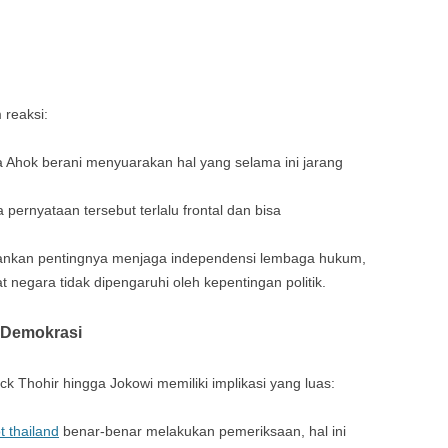
reaksi:
Ahok berani menyuarakan hal yang selama ini jarang
 pernyataan tersebut terlalu frontal dan bisa
nkan pentingnya menjaga independensi lembaga hukum,
 negara tidak dipengaruhi oleh kepentingan politik.
 Demokrasi
k Thohir hingga Jokowi memiliki implikasi yang luas:
ot thailand
benar-benar melakukan pemeriksaan, hal ini