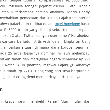
maikan dengan tuduhan korupsi sebesar Rp 3000 triliun
o. Posisinya sebagai pejabat eselon III atau Kepala
latan II terhempas setelah anaknya, Mario Dandy,
nyebabkan pemecatan dari Ditjen Pajak Kementerian
ahwa Rafael Alun terlibat dalam
togel hongkong
kasus
r Rp3000 triliun yang disebut-sebut tersebar kepada
alui akun X atau Twitter dengan username @Heraloebss,
wancara berjudul “Artis-Artis dalam Lingkaran Uang
nggambarkan situasi di mana dana korupsi sejumlah
pada 25 artis. Besarnya nominal ini jauh melampaui
ibatkan timah dan merugikan negara sebanyak Rp 271
0 T Rafael Alun (mantan Pegawai Pajak) yg kabarnya
asus timah Rp 271 T. Uang Yang harusnya berputar di
segelintir orang demi memperkaya diri,” tulisnya.
un
an kasus yang membelit Rafael Alun mulai dari