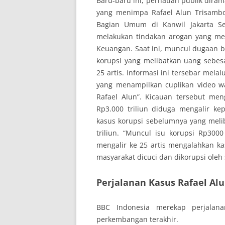
Baru-baru ini, perhatian publik dira
yang menimpa Rafael Alun Trisambod
Bagian Umum di Kanwil Jakarta Se
melakukan tindakan arogan yang me
Keuangan. Saat ini, muncul dugaan b
korupsi yang melibatkan uang sebesa
25 artis. Informasi ini tersebar mel
yang menampilkan cuplikan video wa
Rafael Alun”. Kicauan tersebut me
Rp3.000 triliun diduga mengalir ke
kasus korupsi sebelumnya yang mel
triliun. “Muncul isu korupsi Rp300
mengalir ke 25 artis mengalahkan k
masyarakat dicuci dan dikorupsi oleh 
Perjalanan Kasus Rafael Al
BBC Indonesia merekap perjalan
perkembangan terakhir.