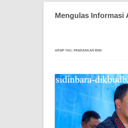
Mengulas Informasi A
ARSIP TAG:
PANDANGAN BNN