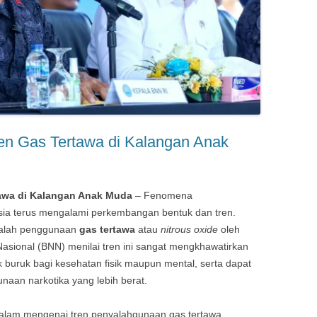
n Gas Tertawa di Kalangan Anak
awa di Kalangan Anak Muda
– Fenomena
esia terus mengalami perkembangan bentuk dan tren.
adalah penggunaan
gas tertawa
atau
nitrous oxide
oleh
asional (BNN) menilai tren ini sangat mengkhawatirkan
buruk bagi kesehatan fisik maupun mental, serta dapat
aan narkotika yang lebih berat.
alam mengenai tren penyalahgunaan gas tertawa,