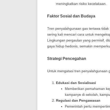
meningkatkan risiko kecelakaan.
Faktor Sosial dan Budaya
Tren penyalahgunaan gas tertawa tidak 
sering kali mencari cara untuk mengekspr
Lingkungan pergaulan yang permisif, d
gaya hidup hedonis, semakin memperkuat
Strategi Pencegahan
Untuk mengatasi tren penyalahgunaan ga
Edukasi dan Sosialisasi
Memberikan pemahaman kepa
kampanye di sekolah, kampus
Regulasi dan Pengawasan
Pemerintah perlu mempertimba