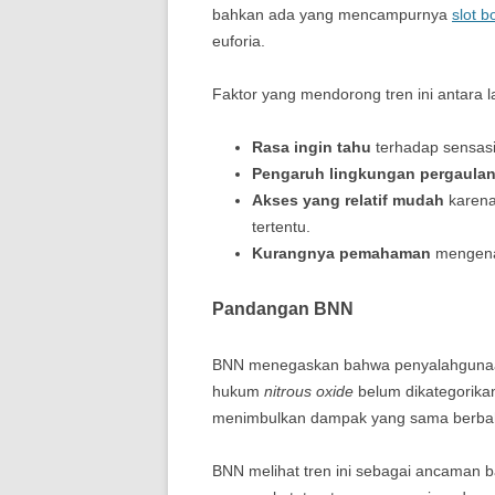
bahkan ada yang mencampurnya
slot 
euforia.
Faktor yang mendorong tren ini antara la
Rasa ingin tahu
terhadap sensasi
Pengaruh lingkungan pergaula
Akses yang relatif mudah
karena
tertentu.
Kurangnya pemahaman
mengenai
Pandangan BNN
BNN menegaskan bahwa penyalahgunaan 
hukum
nitrous oxide
belum dikategorikan
menimbulkan dampak yang sama berba
BNN melihat tren ini sebagai ancaman b