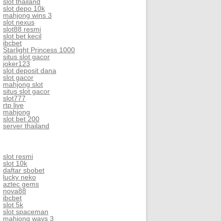
slot thailand
slot depo 10k
mahjong wins 3
slot nexus
slot88 resmi
slot bet kecil
ibcbet
Starlight Princess 1000
situs slot gacor
joker123
slot deposit dana
slot gacor
mahjong slot
situs slot gacor
slot777
rtp live
mahjong
slot bet 200
server thailand
slot resmi
slot 10k
daftar sbobet
lucky neko
aztec gems
nova88
ibcbet
slot 5k
slot spaceman
mahjong ways 3