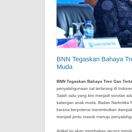
BNN Tegaskan Bahaya Tre
Muda
BNN Tegaskan Bahaya Tren Gas Tert
penyalahgunaan zat terlarang di Indon
Salah satu yang kini menjadi sorotan 
kalangan anak muda. Badan Narkotika N
karena berpotensi menimbulkan dampak 
menjadi pintu masuk menuju penyalahgun
Artikel ini akan membahas secara mend