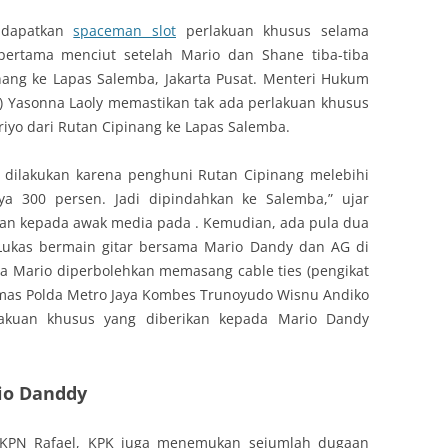
ndapatkan
spaceman slot
perlakuan khusus selama
ertama menciut setelah Mario dan Shane tiba-tiba
nang ke Lapas Salemba, Jakarta Pusat. Menteri Hukum
 Yasonna Laoly memastikan tak ada perlakuan khusus
iyo dari Rutan Cipinang ke Lapas Salemba.
 dilakukan karena penghuni Rutan Cipinang melebihi
nya 300 persen. Jadi dipindahkan ke Salemba,” ujar
an kepada awak media pada . Kemudian, ada pula dua
Lukas bermain gitar bersama Mario Dandy dan AG di
wa Mario diperbolehkan memasang cable ties (pengikat
Humas Polda Metro Jaya Kombes Trunoyudo Wisnu Andiko
akuan khusus yang diberikan kepada Mario Dandy
io Danddy
HKPN Rafael, KPK juga menemukan sejumlah dugaan