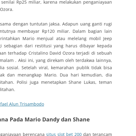
) senilai Rp25 miliar, karena melakukan penganiayaan
 Ozora.
 sama dengan tuntutan jaksa. Adapun uang ganti rugi
ntutnya membayar Rp120 miliar. Dalam bagian lain
rintahkan Mario menjual atau melelang mobil Jeep
i sebagian dari restitusi yang harus dibayar kepada
an terhadap Cristalino David Ozora terjadi di sebuah
malam . Aksi ini, yang direkam oleh terdakwa lainnya,
a sosial. Setelah viral, kemarahan publik tidak bisa
ndak dan menangkap Mario. Dua hari kemudian, dia
ditahan. Polisi juga menetapkan Shane Lukas, teman
ditahan.
afael Alun Trisambodo
ana Pada Mario Dandy dan Shane
nganiayaan berencana
situs slot bet 200
dan terancam