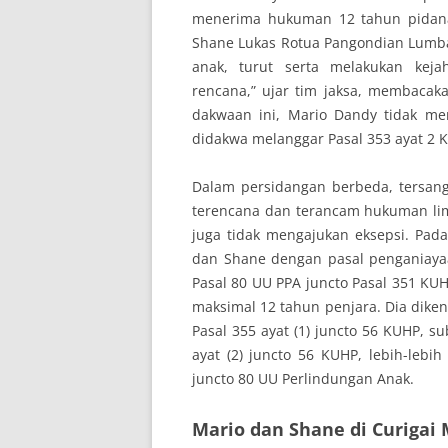
menerima hukuman 12 tahun pidana 
Shane Lukas Rotua Pangondian Lumba
anak, turut serta melakukan kej
rencana,” ujar tim jaksa, membacak
dakwaan ini, Mario Dandy tidak me
didakwa melanggar Pasal 353 ayat 2 K
Dalam persidangan berbeda, tersan
terencana dan terancam hukuman lim
juga tidak mengajukan eksepsi. Pad
dan Shane dengan pasal penganiaya
Pasal 80 UU PPA juncto Pasal 351 KU
maksimal 12 tahun penjara. Dia diken
Pasal 355 ayat (1) juncto 56 KUHP, su
ayat (2) juncto 56 KUHP, lebih-lebi
juncto 80 UU Perlindungan Anak.
Mario dan Shane di Curigai