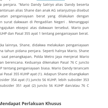
penjara. “Mario Dandy Satriyo alias Dandy beserta
ntoruan alias Shane dan anak AG selanjutnya disebut
ahatan penganiayaan berat yang dilakukan dengan
an surat dakwaan di Pengadilan Negeri . Menanggapi
ngajukan eksepsi atas dakwaan tersebut. Mario pun
UHP dan Pasal 355 ayat 1 tentang penganiayaan berat.
gka lainnya, Shane, didakwa melakukan penganiayaan
a tahun pidana penjara. Seperti halnya Mario, Shane
a saat penangkapan, Polda Metro Jaya menjerat Mario
an berencana. Keduanya dikenakan Pasal 76 C juncto
HP tentang penganiayaan biasa. Mario Dandy terancam
ai Pasal 355 KUHP ayat (1). Adapun Shane disangkakan
bsider 354 ayat (1) juncto 56 KUHP, lebih subsider 353
h subsider 351 ayat (2) juncto 56 KUHP dan/atau 76 C
 Mendapat Perlakuan Khusus