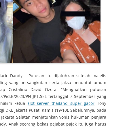
rio Dandy – Putusan itu dijatuhkan setelah majelis
ing yang bersangkutan serta jaksa penuntut umum
dap Cristalino David Ozora. “Menguatkan putusan
97/Pid.B/2023/PN JKT.SEL tertanggal 7 September yang
a hakim ketua
slot server thailand super gacor
Tony
ggi DKI, Jakarta Pusat, Kamis (19/10). Sebelumnya, pada
i Jakarta Selatan menjatuhkan vonis hukuman penjara
ndy
.
Anak seorang bekas pejabat pajak itu juga harus