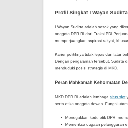
Profil Singkat I Wayan Sudirta
I Wayan Sudirta adalah sosok yang diken
anggota DPR RI dari Fraksi PDI Perjuan
memperjuangkan aspirasi rakyat, khusu
Karier politiknya tidak lepas dari lata
Dengan pengalaman tersebut, Sudirta d
menduduki posisi strategis di MKD.
Peran Mahkamah Kehormatan De
MKD DPR RI adalah lembaga
situs slot
y
serta etika anggota dewan. Fungsi uta
Menegakkan kode etik DPR: memast
Memeriksa dugaan pelanggaran et