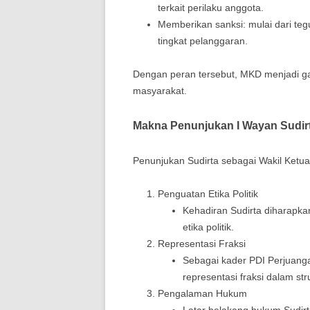
terkait perilaku anggota.
Memberikan sanksi: mulai dari te
tingkat pelanggaran.
Dengan peran tersebut, MKD menjadi ga
masyarakat.
Makna Penunjukan I Wayan Sudir
Penunjukan Sudirta sebagai Wakil Ketu
Penguatan Etika Politik
Kehadiran Sudirta dihara
etika politik.
Representasi Fraksi
Sebagai kader PDI Perjuang
representasi fraksi dalam st
Pengalaman Hukum