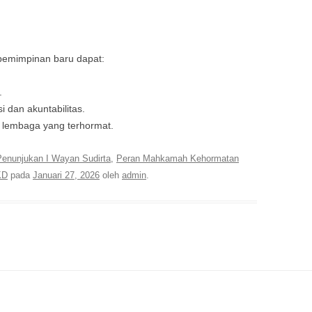
pemimpinan baru dapat:
.
 dan akuntabilitas.
 lembaga yang terhormat.
enunjukan I Wayan Sudirta
,
Peran Mahkamah Kehormatan
KD
pada
Januari 27, 2026
oleh
admin
.