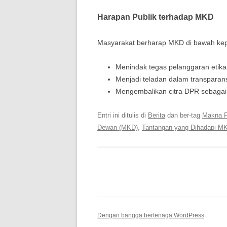
Harapan Publik terhadap MKD
Masyarakat berharap MKD di bawah ke
Menindak tegas pelanggaran etika
Menjadi teladan dalam transparansi
Mengembalikan citra DPR sebagai
Entri ini ditulis di
Berita
dan ber-tag
Makna P
Dewan (MKD)
,
Tantangan yang Dihadapi M
Dengan bangga bertenaga WordPress