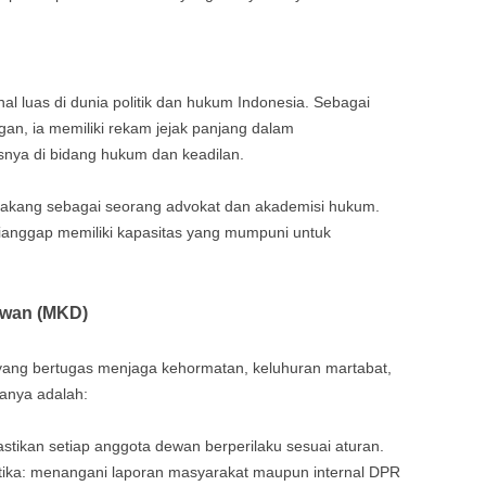
al luas di dunia politik dan hukum Indonesia. Sebagai
gan, ia memiliki rekam jejak panjang dalam
snya di bidang hukum dan keadilan.
r belakang sebagai seorang advokat dan akademisi hukum.
ianggap memiliki kapasitas yang mumpuni untuk
wan (MKD)
ang bertugas menjaga kehormatan, keluhuran martabat,
manya adalah:
ikan setiap anggota dewan berperilaku sesuai aturan.
ika: menangani laporan masyarakat maupun internal DPR